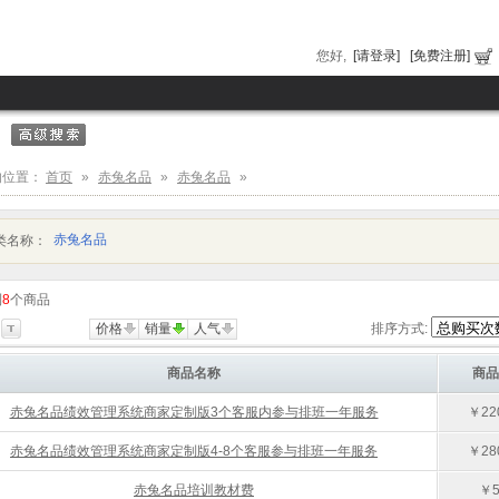
您好,
[请登录]
[免费注册]
的位置：
首页
»
赤兔名品
»
赤兔名品
»
赤兔名品
类名称：
到
8
个商品
价格
销量
人气
排序方式:
商品名称
商品
赤兔名品绩效管理系统商家定制版3个客服内参与排班一年服务
￥220
赤兔名品绩效管理系统商家定制版4-8个客服参与排班一年服务
￥280
赤兔名品培训教材费
￥5