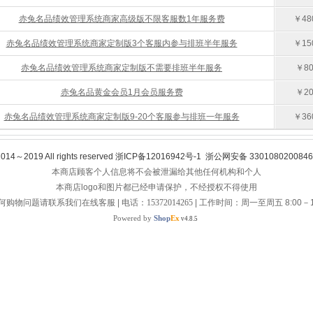
赤兔名品绩效管理系统商家高级版不限客服数1年服务费
￥480
赤兔名品绩效管理系统商家定制版3个客服内参与排班半年服务
￥150
赤兔名品绩效管理系统商家定制版不需要排班半年服务
￥80
赤兔名品黄金会员1月会员服务费
￥20
赤兔名品绩效管理系统商家定制版9-20个客服参与排班一年服务
￥360
2014～2019 All rights reserved 浙ICP备12016942号-1 浙公网安备 330108020084
本商店顾客个人信息将不会被泄漏给其他任何机构和个人
本商店logo和图片都已经申请保护，不经授权不得使用
何购物问题请联系我们在线客服 | 电话：
15372014265
| 工作时间：周一至周五 8:00－1
Powered by
Shop
Ex
v4.8.5