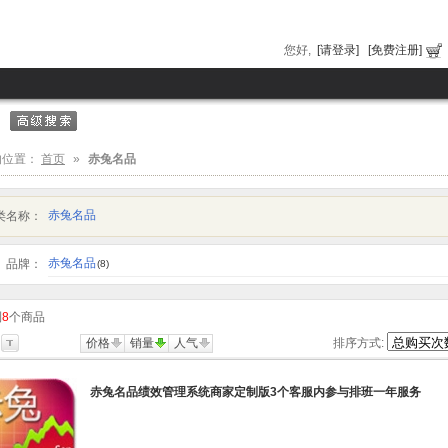
您好,
[请登录]
[免费注册]
的位置：
首页
»
赤兔名品
赤兔名品
类名称：
赤兔名品
品牌：
(8)
到
8
个商品
价格
销量
人气
排序方式:
赤兔名品绩效管理系统商家定制版3个客服内参与排班一年服务